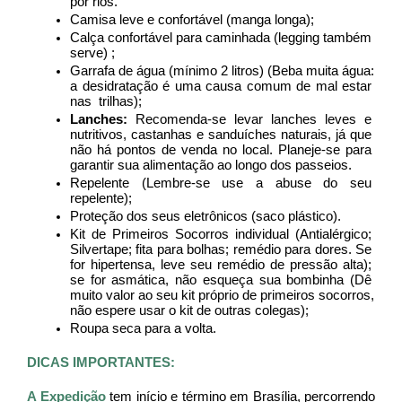
por rios.
Camisa leve e confortável (manga longa);
Calça confortável para caminhada (legging também 
serve) ;
Garrafa de água (mínimo 2 litros) (Beba muita água: 
a desidratação é uma causa comum de mal estar 
nas  trilhas);
Lanches:
 Recomenda-se levar lanches leves e 
nutritivos, castanhas e sanduíches naturais, já que 
não há pontos de venda no local. Planeje-se para 
garantir sua alimentação ao longo dos passeios.
Repelente (Lembre-se use a abuse do seu 
repelente);
Proteção dos seus eletrônicos (saco plástico). 
Kit de Primeiros Socorros individual (Antialérgico; 
Silvertape; fita para bolhas; remédio para dores. Se 
for hipertensa, leve seu remédio de pressão alta); 
se for asmática, não esqueça sua bombinha (Dê 
muito valor ao seu kit próprio de primeiros socorros, 
não espere usar o kit de outras colegas);
Roupa seca para a volta.
DICAS IMPORTANTES:
A Expedição 
tem início e término em Brasília, percorrendo 