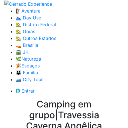
🧗‍♀️Aventura
🏊🏼‍♀️ Day Use
🏡 Distrito Federal
🏡 Goiás
🏡 Outros Estados
🚤 Brasília
🛣️ JK
🌿Natureza
🎉Espaços
👨‍👩‍👦 Família
🚙 City Tour
Entrar
Camping em
grupo|Travessia
Caverna Angêlica