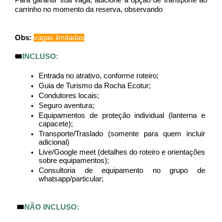
Para garantir sua vaga, adicione a opção de transporte ao 
carrinho no momento da reserva, observando
Obs: 
vagas limitadas
🎟️
INCLUSO:
Entrada no atrativo, conforme roteiro;
Guia de Turismo da Rocha Ecotur;
Condutores locais;
Seguro aventura;
Equipamentos de proteção individual (lanterna e 
capacete);
Transporte/Traslado (somente para quem incluir 
adicional)
Live/Google meet (detalhes do roteiro e orientações 
sobre equipamentos);
Consultoria de equipamento no grupo de 
whatsapp/particular;
🎟️
NÃO INCLUSO: