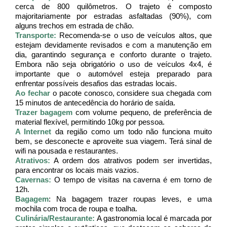
cerca de 800 quilômetros. O trajeto é composto 
majoritariamente por estradas asfaltadas (90%), com 
alguns trechos em estrada de chão.
Transporte: 
Recomenda-se o uso de veículos altos, que 
estejam devidamente revisados e com a manutenção em 
dia, garantindo segurança e conforto durante o trajeto. 
Embora não seja obrigatório o uso de veículos 4x4, é 
importante que o automóvel esteja preparado para 
enfrentar possíveis desafios das estradas locais.
Ao fechar 
o pacote conosco, considere sua chegada com 
15 minutos de antecedência do horário de saída.
Trazer bagagem
 com volume pequeno, de preferência de 
material flexível, permitindo 10kg por pessoa.
A Internet
 da região como um todo não funciona muito 
bem, se desconecte e aproveite sua viagem. Terá sinal de 
wifi na pousada e restaurantes.
Atrativos:
 A ordem dos atrativos podem ser invertidas, 
para encontrar os locais mais vazios.
Cavernas:
 O tempo de visitas na caverna é em torno de 
12h.
Bagagem
: Na bagagem trazer roupas leves, e uma 
mochila com troca de roupa e toalha.
Culinária/Restaurante: 
A gastronomia local é marcada por 