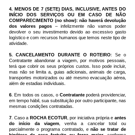
4.
MENOS DE 7 (SETE) DIAS, INCLUSIVE, ANTES DO 
INÍCIO DOS SERVIÇOS OU EM CASO DE NÃO 
COMPARECIMENTO (no show): não haverá devolução 
dos valores pagos
 – infelizmente não vamos poder 
devolver o seu investimento devido ao excessivo gasto 
logístico e com recursos humanos que temos neste tipo de 
atividade.
5.
CANCELAMENTO DURANTE O ROTEIRO
: Se o 
Contratante abandonar a viagem, por motivos pessoais, 
terá que cobrir os seus próprios custos. Isso pode incluir, 
mas não se limita a, guias adicionais, animais de carga, 
transportes motorizados ou até mesmo evacuação aérea, 
além de estadias individuais.
6
. Em todos os casos, o 
Contratante
 poderá providenciar, 
em tempo hábil, sua substituição por outro participante, nas 
mesmas condições contratadas.
7
. Caso a 
ROCHA ECOTUR
, por iniciativa própria e 
antes 
do início da viagem
, venha a cancelar total ou 
parcialmente o programa contratado, e 
não se tratar de 
hipótese de caso fortuito ou força maior
, conforme 