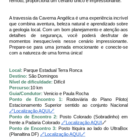
remoto, proporciona um cenário único e impressionante.
A travessia da Caverna Angélica é uma experiência incrível 
que combina aventura, beleza natural e aprendizado sobre 
a geologia local. Com um bom planejamento e atenção aos 
detalhes de segurança, você poderá desfrutar de 
momentos inesquecíveis nesse cenário impressionante. 
Prepare-se para uma jornada emocionante e conecte-se 
com a natureza de uma forma única!
Local:
 Parque Estadual Terra Ronca
Destino: 
São Domingos 
Nível de dificuldade:
 Difícil
Percurso:
10 km 
Guia/Condutor: 
Venicio e Paula Rocha
Ponto de Encontro 1: 
Rodoviária do Plano Piloto| 
Estacionamento Superior sentido ao conjunto Nacional 
🔗Localização AQUI🔗
Ponto de Encontro 2: 
Posto Colorado (Sobradinho) em 
frente a Padaria Colorado 
🔗Localização AQUI
🔗
Ponto de Encontro 3: 
Posto Itiquira ao lado do UltraBox 
(Planaltina DF)
🔗Localização AQUI🔗