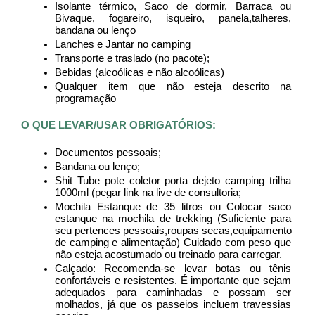
Isolante térmico, Saco de dormir, Barraca ou 
Bivaque, fogareiro, isqueiro, panela,talheres, 
bandana ou lenço
Lanches e Jantar no camping 
Transporte e traslado (no pacote);
Bebidas (alcoólicas e não alcoólicas)
Qualquer item que não esteja descrito na 
programação
O QUE LEVAR/USAR OBRIGATÓRIOS:
Documentos pessoais;
Bandana ou lenço;
Shit Tube pote coletor porta dejeto camping trilha 
1000ml (pegar link na live de consultoria;
Mochila Estanque de 35 litros ou Colocar saco 
estanque na mochila de trekking (Suficiente para 
seu pertences pessoais,roupas secas,equipamento 
de camping e alimentação) Cuidado com peso que 
não esteja acostumado ou treinado para carregar.
Calçado: Recomenda-se levar botas ou tênis 
confortáveis e resistentes. É importante que sejam 
adequados para caminhadas e possam ser 
molhados, já que os passeios incluem travessias 