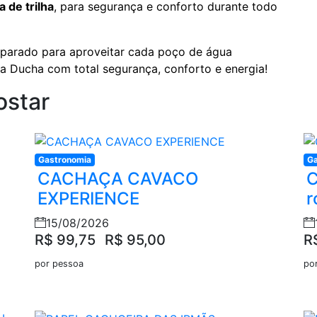
a de trilha
, para segurança e conforto durante todo
eparado para aproveitar cada poço de água
e da Ducha com total segurança, conforto e energia!
ostar
Gastronomia
Ga
CACHAÇA CAVACO
C
EXPERIENCE
r
)
15/08/2026
R$ 99,75
R$ 95,00
R
por pessoa
po