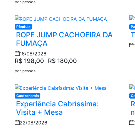
por pessoa
Pêndulo
Pa
ROPE JUMP CACHOEIRA DA
T
FUMAÇA
16/08/2026
R$ 198,00
R$ 180,00
por pessoa
Gastronomia
C
Experiência Cabríssima:
R
Visita + Mesa
n
22/08/2026