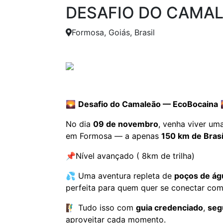
DESAFIO DO CAMAL
Formosa, Goiás, Brasil
Anterior
🌄
Desafio do Camaleão — EcoBocaina
No dia
09 de novembro
, venha viver um
em Formosa — a apenas
150 km de Brasí
📌Nível avançado ( 8km de trilha)
💦 Uma aventura repleta de
poços de águ
perfeita para quem quer se conectar com 
🧗‍♂️ Tudo isso com
guia credenciado
,
seg
aproveitar cada momento.