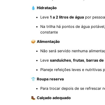
💧
Hidratação
Leve
1 a 2 litros de água
por pessoa
Na trilha há pontos de água potável
constante
🥪
Alimentação
Não será servido nenhuma alimenta
Leve
sanduíches
,
frutas
,
barras de 
Planeje refeições leves e nutritivas 
👕
Roupa reserva
Para trocar depois de se refrescar 
🥾
Calçado adequado