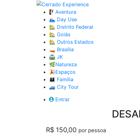
🧗‍♀️Aventura
🏊🏼‍♀️ Day Use
🏡 Distrito Federal
🏡 Goiás
🏡 Outros Estados
🚤 Brasília
🛣️ JK
🌿Natureza
🎉Espaços
👨‍👩‍👦 Família
🚙 City Tour
Entrar
DESA
R$ 150,00
por pessoa