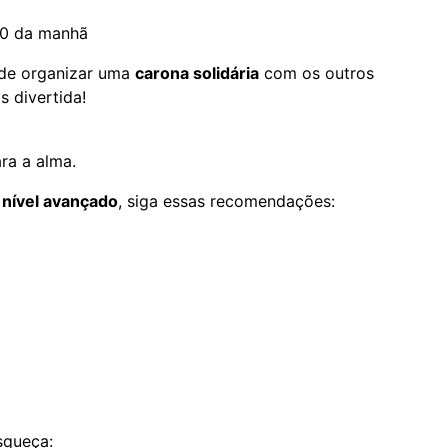
00 da manhã
de organizar uma
carona solidária
com os outros
s divertida!
ra a alma.
e nível avançado
, siga essas recomendações:
squeça: