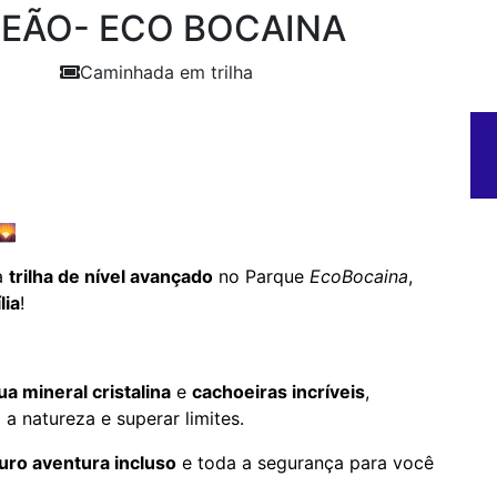
EÃO- ECO BOCAINA
Caminhada em trilha
Próxima
🌄
a
trilha de nível avançado
no Parque
EcoBocaina
,
lia
!
a mineral cristalina
e
cachoeiras incríveis
,
a natureza e superar limites.
uro aventura incluso
e toda a segurança para você