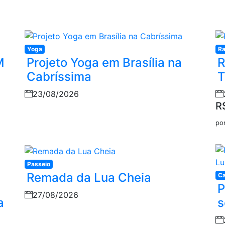
Yoga
Ra
M
Projeto Yoga em Brasília na
R
Cabríssima
23/08/2026
R
po
Passeio
Remada da Lua Cheia
Ca
P
27/08/2026
a
s