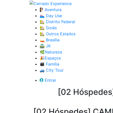
🧗‍♀️Aventura
🏊🏼‍♀️ Day Use
🏡 Distrito Federal
🏡 Goiás
🏡 Outros Estados
🚤 Brasília
🛣️ JK
🌿Natureza
🎉Espaços
👨‍👩‍👦 Família
🚙 City Tour
Entrar
[02 Hóspede
[02 Hóspedes] CA