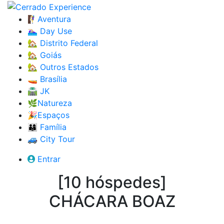
🧗‍♀️Aventura
🏊🏼‍♀️ Day Use
🏡 Distrito Federal
🏡 Goiás
🏡 Outros Estados
🚤 Brasília
🛣️ JK
🌿Natureza
🎉Espaços
👨‍👩‍👦 Família
🚙 City Tour
Entrar
[10 hóspedes]
CHÁCARA BOAZ