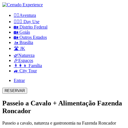
🧗‍♀️Aventura
🏊🏼‍♀️ Day Use
🏡 Distrito Federal
🏡 Goiás
🏡 Outros Estados
🚤 Brasília
🛣️ JK
🌿Natureza
🎉Espaços
👨‍👩‍👦 Família
🚙 City Tour
Entrar
RESERVAR
Passeio a Cavalo + Alimentação Fazenda
Roncador
Passeio a cavalo, natureza e gastronomia na Fazenda Roncador