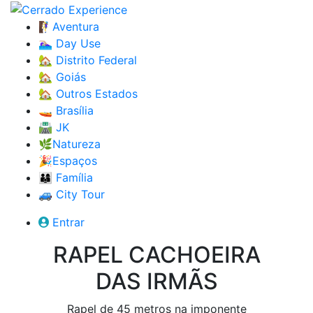
🧗‍♀️Aventura
🏊🏼‍♀️ Day Use
🏡 Distrito Federal
🏡 Goiás
🏡 Outros Estados
🚤 Brasília
🛣️ JK
🌿Natureza
🎉Espaços
👨‍👩‍👦 Família
🚙 City Tour
Entrar
RAPEL CACHOEIRA
DAS IRMÃS
Rapel de 45 metros na imponente