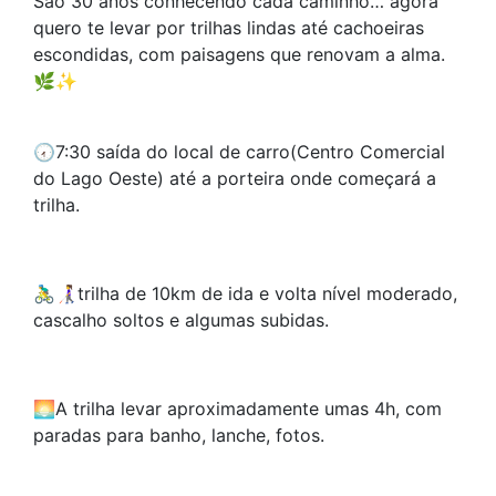
São 30 anos conhecendo cada caminho… agora
quero te levar por trilhas lindas até cachoeiras
escondidas, com paisagens que renovam a alma.
🌿✨
🕢7:30 saída do local de carro(Centro Comercial
do Lago Oeste) até a porteira onde começará a
trilha.
🚴‍♂️👩‍🦯trilha de 10km de ida e volta nível moderado,
cascalho soltos e algumas subidas.
🌅A trilha levar aproximadamente umas 4h, com
paradas para banho, lanche, fotos.