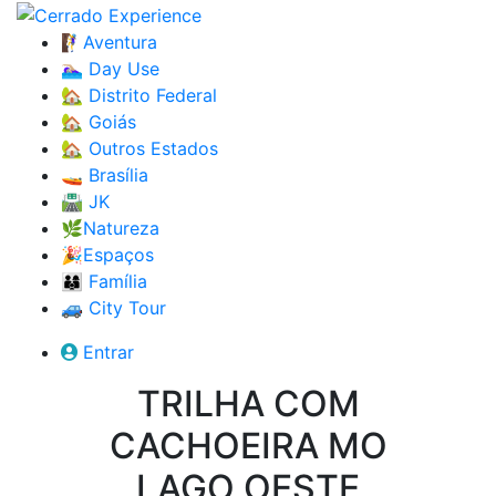
🧗‍♀️Aventura
🏊🏼‍♀️ Day Use
🏡 Distrito Federal
🏡 Goiás
🏡 Outros Estados
🚤 Brasília
🛣️ JK
🌿Natureza
🎉Espaços
👨‍👩‍👦 Família
🚙 City Tour
Entrar
TRILHA COM
CACHOEIRA MO
LAGO OESTE